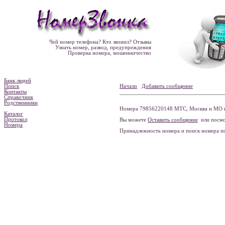
Чей номер телефона? Кто звонил? Отзывы
Узнать номер, развод, предупреждения
Проверка номера, мошенничество
Банк людей
Поиск
Начало
Добавить сообщение
Контакты
Справочник
Родственники
Номера 79856220148 МТС, Москва и МО н
Каталог
Протокол
Вы можете
Оставить сообщение
или посмо
Номера
Принадлежность номера и поиск номера 