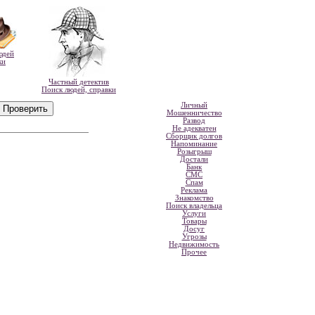
юдей
ки
Частный детектив
Поиск людей, справки
Личный
Мошенничество
Развод
Не адекватен
Сборщик долгов
Напоминание
Розыгрыш
Достали
Банк
СМС
Спам
Реклама
Знакомство
Поиск владельца
Услуги
Товары
Досуг
Угрозы
Недвижимость
Прочее