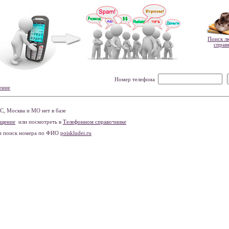
Поиск л
справ
Номер телефона
ение
, Москва и МО нет в базе
бщение
или посмотреть в
Телефонном справочнике
и поиск номера по ФИО
poiskludei.ru