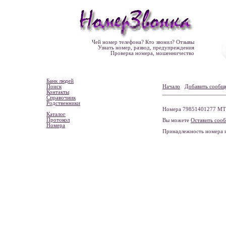
Чей номер телефона? Кто звонил? Отзывы
Узнать номер, развод, предупреждения
Проверка номера, мошенничество
Банк людей
Поиск
Начало
Добавить сообщ
Контакты
Справочник
Родственники
Номера 79851401277 МТС
Каталог
Протокол
Вы можете
Оставить соо
Номера
Принадлежность номера 