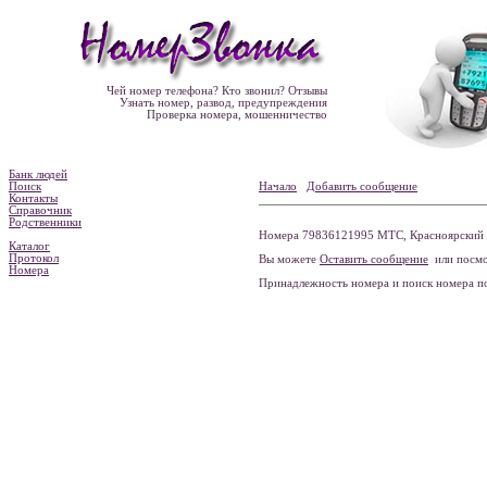
Чей номер телефона? Кто звонил? Отзывы
Узнать номер, развод, предупреждения
Проверка номера, мошенничество
Банк людей
Поиск
Начало
Добавить сообщение
Контакты
Справочник
Родственники
Номера 79836121995 МТС, Красноярский к
Каталог
Протокол
Вы можете
Оставить сообщение
или посмо
Номера
Принадлежность номера и поиск номера 