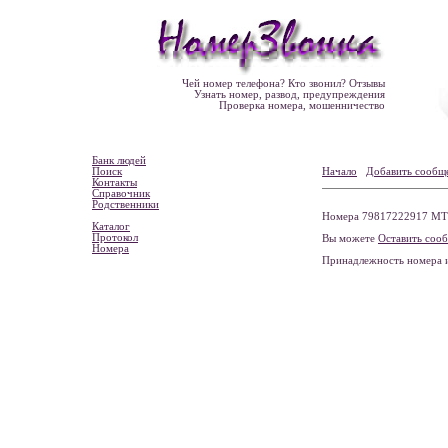
Чей номер телефона? Кто звонил? Отзывы
Узнать номер, развод, предупреждения
Проверка номера, мошенничество
Банк людей
Поиск
Начало
Добавить сообщ
Контакты
Справочник
Родственники
Номера 79817222917 МТС,
Каталог
Протокол
Вы можете
Оставить соо
Номера
Принадлежность номера 