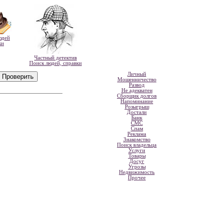
юдей
ки
Частный детектив
Поиск людей, справки
Личный
Мошенничество
Развод
Не адекватен
Сборщик долгов
Напоминание
Розыгрыш
Достали
Банк
СМС
Спам
Реклама
Знакомство
Поиск владельца
Услуги
Товары
Досуг
Угрозы
Недвижимость
Прочее