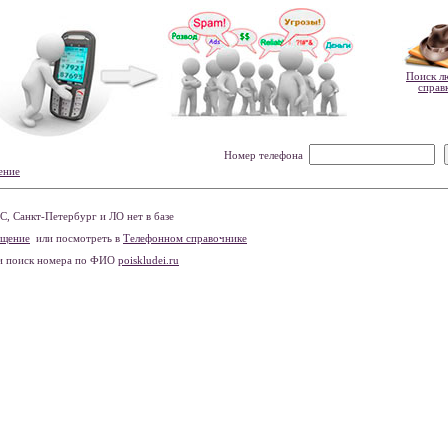
Поиск л
справ
Номер телефона
ение
 Санкт-Петербург и ЛО нет в базе
бщение
или посмотреть в
Телефонном справочнике
и поиск номера по ФИО
poiskludei.ru