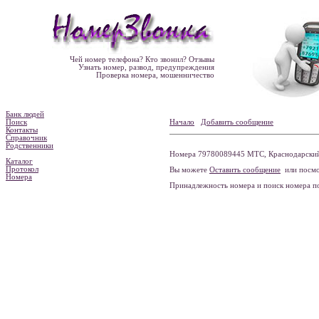
Чей номер телефона? Кто звонил? Отзывы
Узнать номер, развод, предупреждения
Проверка номера, мошенничество
Банк людей
Поиск
Начало
Добавить сообщение
Контакты
Справочник
Родственники
Номера 79780089445 МТС, Краснодарский 
Каталог
Протокол
Вы можете
Оставить сообщение
или посмо
Номера
Принадлежность номера и поиск номера 