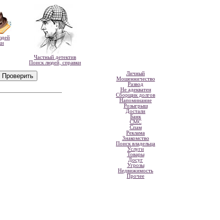
юдей
ки
Частный детектив
Поиск людей, справки
Личный
Мошенничество
Развод
Не адекватен
Сборщик долгов
Напоминание
Розыгрыш
Достали
Банк
СМС
Спам
Реклама
Знакомство
Поиск владельца
Услуги
Товары
Досуг
Угрозы
Недвижимость
Прочее