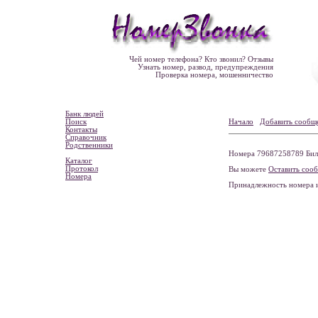
Чей номер телефона? Кто звонил? Отзывы
Узнать номер, развод, предупреждения
Проверка номера, мошенничество
Банк людей
Поиск
Начало
Добавить сообщ
Контакты
Справочник
Родственники
Номера 79687258789 Била
Каталог
Протокол
Вы можете
Оставить соо
Номера
Принадлежность номера 