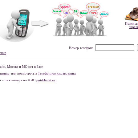
Поиск л
справ
Номер телефона
ение
йн, Москва и МО нет в базе
бщение
или посмотреть в
Телефонном справочнике
и поиск номера по ФИО
poiskludei.ru