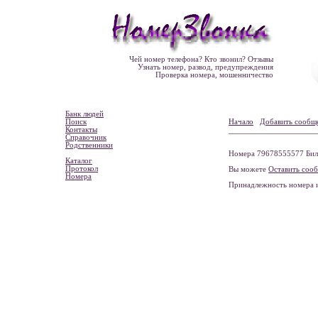
Чей номер телефона? Кто звонил? Отзывы
Узнать номер, развод, предупреждения
Проверка номера, мошенничество
Банк людей
Поиск
Начало
Добавить сообщ
Контакты
Справочник
Родственники
Номера 79678555577 Билай
Каталог
Протокол
Вы можете
Оставить соо
Номера
Принадлежность номера 