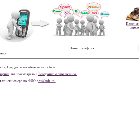
Поиск л
справ
Номер телефона
ение
н, Свердловская область нет в базе
бщение
или посмотреть в
Телефонном справочнике
и поиск номера по ФИО
poiskludei.ru