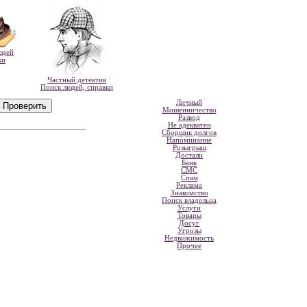
юдей
ки
Частный детектив
Поиск людей, справки
Личный
Мошенничество
Развод
Не адекватен
Сборщик долгов
Напоминание
Розыгрыш
Достали
Банк
СМС
Спам
Реклама
Знакомство
Поиск владельца
Услуги
Товары
Досуг
Угрозы
Недвижимость
Прочее