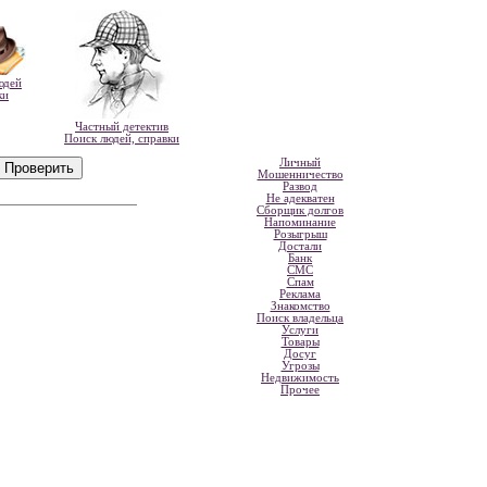
юдей
ки
Частный детектив
Поиск людей, справки
Личный
Мошенничество
Развод
Не адекватен
Сборщик долгов
Напоминание
Розыгрыш
Достали
Банк
СМС
Спам
Реклама
Знакомство
Поиск владельца
Услуги
Товары
Досуг
Угрозы
Недвижимость
Прочее