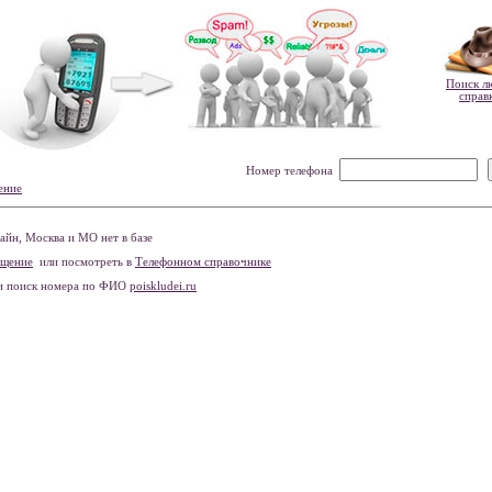
Поиск л
справ
Номер телефона
ение
йн, Москва и МО нет в базе
бщение
или посмотреть в
Телефонном справочнике
и поиск номера по ФИО
poiskludei.ru