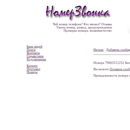
Чей номер телефона? Кто звонил? Отзывы
Узнать номер, развод, предупреждения
Проверка номера, мошенничество
Банк людей
Поиск
Начало
Добавить сообщ
Контакты
Справочник
Родственники
Номера 79663512252 Била
Каталог
Протокол
Вы можете
Оставить соо
Номера
Принадлежность номера 