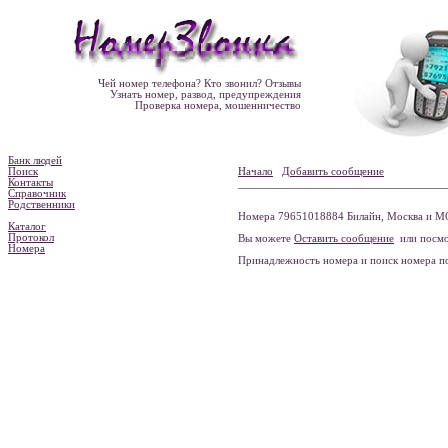
Чей номер телефона? Кто звонил? Отзывы
Узнать номер, развод, предупреждения
Проверка номера, мошенничество
Банк людей
Поиск
Начало
Добавить сообщение
Контакты
Справочник
Родственники
Номера 79651018884 Билайн, Москва и МО
Каталог
Протокол
Вы можете
Оставить сообщение
или посмо
Номера
Принадлежность номера и поиск номера 