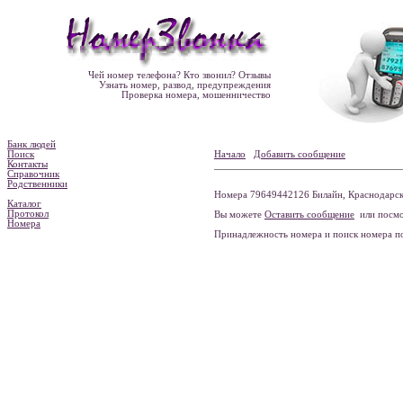
Чей номер телефона? Кто звонил? Отзывы
Узнать номер, развод, предупреждения
Проверка номера, мошенничество
Банк людей
Поиск
Начало
Добавить сообщение
Контакты
Справочник
Родственники
Номера 79649442126 Билайн, Краснодарски
Каталог
Протокол
Вы можете
Оставить сообщение
или посмо
Номера
Принадлежность номера и поиск номера 