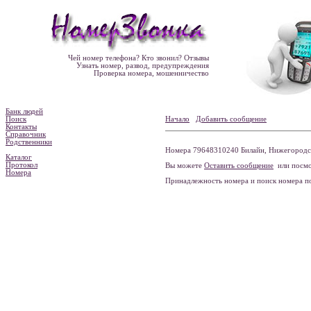
Чей номер телефона? Кто звонил? Отзывы
Узнать номер, развод, предупреждения
Проверка номера, мошенничество
Банк людей
Поиск
Начало
Добавить сообщение
Контакты
Справочник
Родственники
Номера 79648310240 Билайн, Нижегородска
Каталог
Протокол
Вы можете
Оставить сообщение
или посмо
Номера
Принадлежность номера и поиск номера 