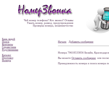
Чей номер телефона? Кто звонил? Отзывы
Узнать номер, развод, предупреждения
Проверка номера, мошенничество
Банк людей
Поиск
Начало
Добавить сообщение
Контакты
Справочник
Родственники
Номера 79618533856 Билайн, Краснодарски
Каталог
Протокол
Вы можете
Оставить сообщение
или посмо
Номера
Принадлежность номера и поиск номера 