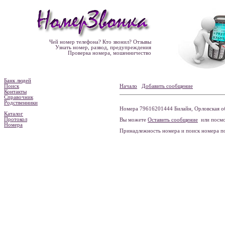
Чей номер телефона? Кто звонил? Отзывы
Узнать номер, развод, предупреждения
Проверка номера, мошенничество
Банк людей
Поиск
Начало
Добавить сообщение
Контакты
Справочник
Родственники
Номера 79616201444 Билайн, Орловская об
Каталог
Протокол
Вы можете
Оставить сообщение
или посмо
Номера
Принадлежность номера и поиск номера 