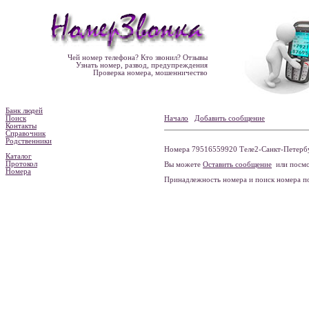
Чей номер телефона? Кто звонил? Отзывы
Узнать номер, развод, предупреждения
Проверка номера, мошенничество
Банк людей
Поиск
Начало
Добавить сообщение
Контакты
Справочник
Родственники
Номера 79516559920 Теле2-Санкт-Петербур
Каталог
Протокол
Вы можете
Оставить сообщение
или посмо
Номера
Принадлежность номера и поиск номера 