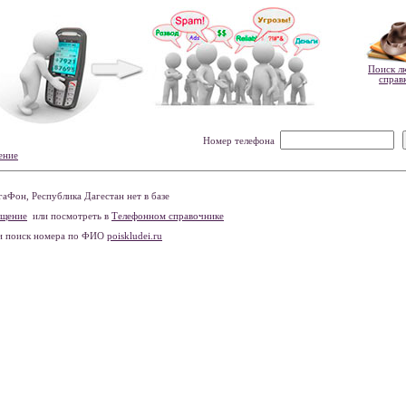
Поиск л
справ
Номер телефона
ение
Фон, Республика Дагестан нет в базе
бщение
или посмотреть в
Телефонном справочнике
и поиск номера по ФИО
poiskludei.ru