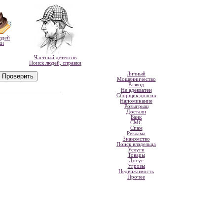
юдей
ки
Частный детектив
Поиск людей, справки
Личный
Мошенничество
Развод
Не адекватен
Сборщик долгов
Напоминание
Розыгрыш
Достали
Банк
СМС
Спам
Реклама
Знакомство
Поиск владельца
Услуги
Товары
Досуг
Угрозы
Недвижимость
Прочее