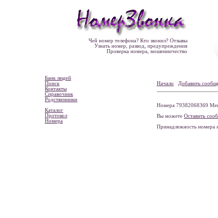
Чей номер телефона? Кто звонил? Отзывы
Узнать номер, развод, предупреждения
Проверка номера, мошенничество
Банк людей
Поиск
Начало
Добавить сообщ
Контакты
Справочник
Родственники
Номера 79382068369 Мега
Каталог
Протокол
Вы можете
Оставить соо
Номера
Принадлежность номера 