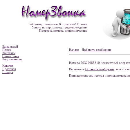
Чей номер телефона? Кто звонил? Отзывы
Узнать номер, развод, предупреждения
Проверка номера, мошенничество
Банк людей
Поиск
Начало
Добавить сообщение
Контакты
Справочник
Родственники
Номера 79322085810 неизвестный оператор
Каталог
Протокол
Вы можете
Оставить сообщение
или посмо
Номера
Принадлежность номера и поиск номера 