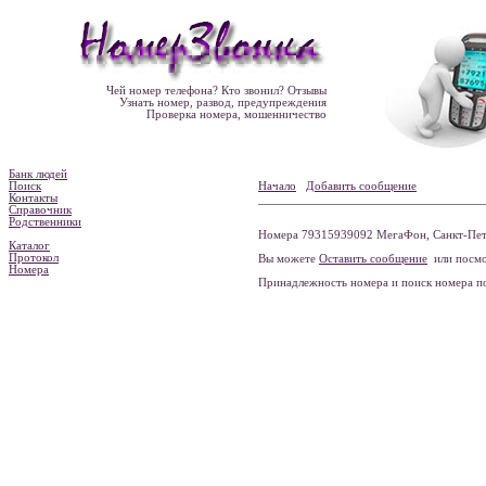
Чей номер телефона? Кто звонил? Отзывы
Узнать номер, развод, предупреждения
Проверка номера, мошенничество
Банк людей
Поиск
Начало
Добавить сообщение
Контакты
Справочник
Родственники
Номера 79315939092 МегаФон, Санкт-Пете
Каталог
Протокол
Вы можете
Оставить сообщение
или посмо
Номера
Принадлежность номера и поиск номера 