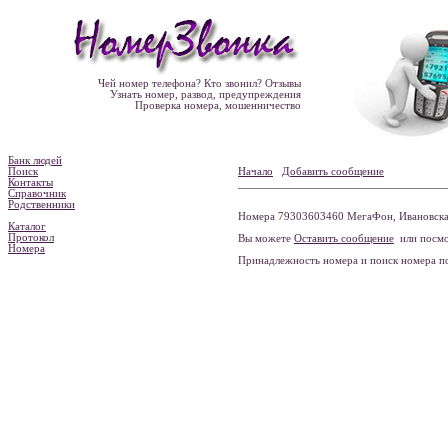
Чей номер телефона? Кто звонил? Отзывы
Узнать номер, развод, предупреждения
Проверка номера, мошенничество
Банк людей
Поиск
Начало
Добавить сообщение
Контакты
Справочник
Родственники
Номера 79303603460 МегаФон, Ивановская 
Каталог
Протокол
Вы можете
Оставить сообщение
или посмо
Номера
Принадлежность номера и поиск номера 