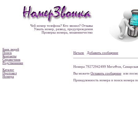
Чей номер телефона? Кто звонил? Отзывы
Узнать номер, развод, предупреждения
Проверка номера, мошенничество
Банк людей
Поиск
Начало
Добавить сообщение
Контакты
Справочник
Родственники
Номера 79272942499 МегаФон, Самарская о
Каталог
Протокол
Вы можете
Оставить сообщение
или посмо
Номера
Принадлежность номера и поиск номера 