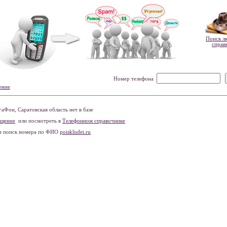
Поиск л
справ
Номер телефона
ение
Фон, Саратовская область нет в базе
бщение
или посмотреть в
Телефонном справочнике
и поиск номера по ФИО
poiskludei.ru