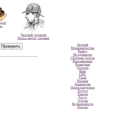
юдей
ки
Частный детектив
Поиск людей, справки
Личный
Мошенничество
Развод
Не адекватен
Сборщик долгов
Напоминание
Розыгрыш
Достали
Банк
СМС
Спам
Реклама
Знакомство
Поиск владельца
Услуги
Товары
Досуг
Угрозы
Недвижимость
Прочее