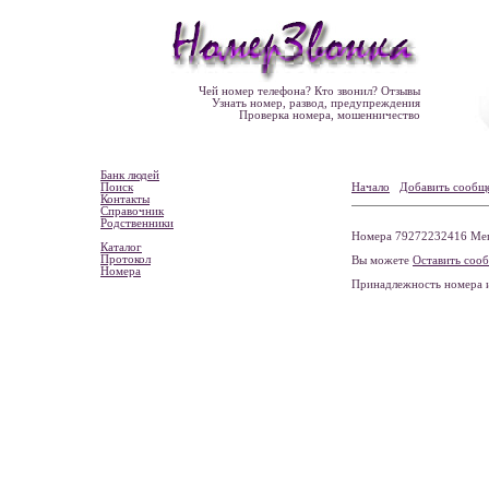
Чей номер телефона? Кто звонил? Отзывы
Узнать номер, развод, предупреждения
Проверка номера, мошенничество
Банк людей
Поиск
Начало
Добавить сообщ
Контакты
Справочник
Родственники
Номера 79272232416 Мега
Каталог
Протокол
Вы можете
Оставить соо
Номера
Принадлежность номера 