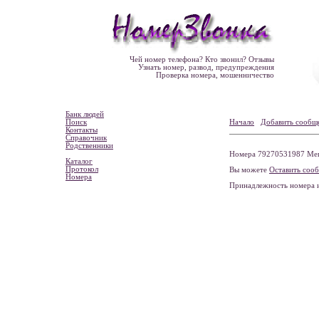
Чей номер телефона? Кто звонил? Отзывы
Узнать номер, развод, предупреждения
Проверка номера, мошенничество
Банк людей
Поиск
Начало
Добавить сообщ
Контакты
Справочник
Родственники
Номера 79270531987 Мега
Каталог
Протокол
Вы можете
Оставить соо
Номера
Принадлежность номера 