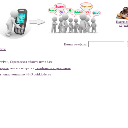
Поиск л
справ
Номер телефона
ение
Фон, Саратовская область нет в базе
бщение
или посмотреть в
Телефонном справочнике
и поиск номера по ФИО
poiskludei.ru