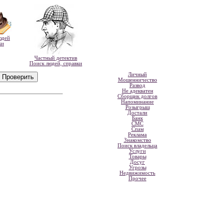
юдей
ки
Частный детектив
Поиск людей, справки
Личный
Мошенничество
Развод
Не адекватен
Сборщик долгов
Напоминание
Розыгрыш
Достали
Банк
СМС
Спам
Реклама
Знакомство
Поиск владельца
Услуги
Товары
Досуг
Угрозы
Недвижимость
Прочее