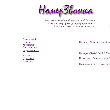
Чей номер телефона? Кто звонил? Отзывы
Узнать номер, развод, предупреждения
Проверка номера, мошенничество
Банк людей
Поиск
Начало
Добавить сообщ
Контакты
Справочник
Родственники
Номера 79242524502 Мег
Каталог
Протокол
Вы можете
Оставить соо
Номера
Принадлежность номера 