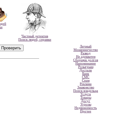
юдей
ки
Частный детектив
Поиск людей, справки
Личный
Мошенничество
Развод
Не адекватен
Сборщик долгов
Напоминание
Розыгрыш
Достали
Банк
СМС
Спам
Реклама
Знакомство
Поиск владельца
Услуги
Товары
Досуг
Угрозы
Недвижимость
Прочее