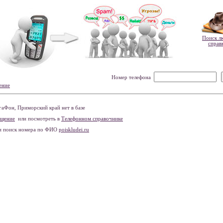
Поиск л
справ
Номер телефона
ение
аФон, Приморский край нет в базе
бщение
или посмотреть в
Телефонном справочнике
и поиск номера по ФИО
poiskludei.ru