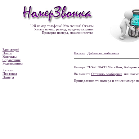
Чей номер телефона? Кто звонил? Отзывы
Узнать номер, развод, предупреждения
Проверка номера, мошенничество
Банк людей
Поиск
Начало
Добавить сообщение
Контакты
Справочник
Родственники
Номера 79242020499 МегаФон, Хабаровски
Каталог
Протокол
Вы можете
Оставить сообщение
или посмо
Номера
Принадлежность номера и поиск номера 