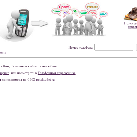
Поиск л
справ
Номер телефона
ение
Фон, Сахалинская область нет в базе
бщение
или посмотреть в
Телефонном справочнике
и поиск номера по ФИО
poiskludei.ru