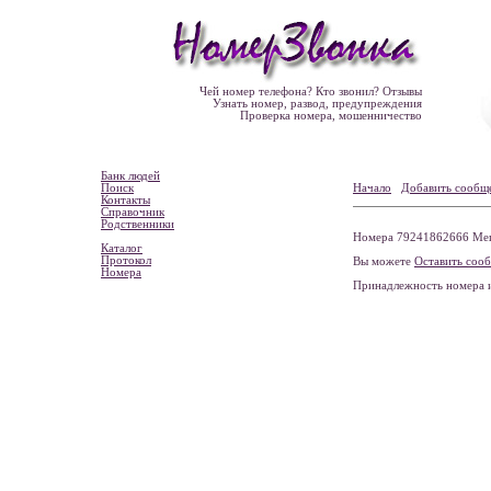
Чей номер телефона? Кто звонил? Отзывы
Узнать номер, развод, предупреждения
Проверка номера, мошенничество
Банк людей
Поиск
Начало
Добавить сообщ
Контакты
Справочник
Родственники
Номера 79241862666 Мега
Каталог
Протокол
Вы можете
Оставить соо
Номера
Принадлежность номера 