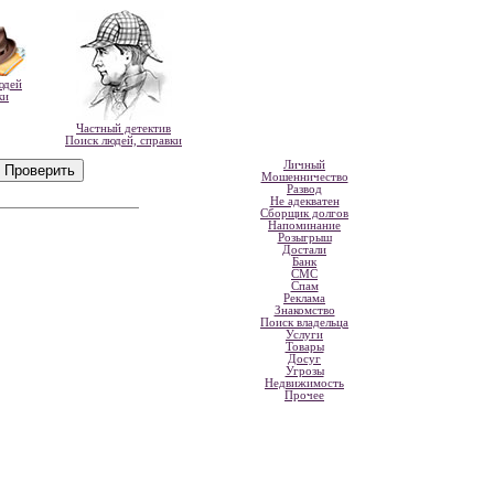
юдей
ки
Частный детектив
Поиск людей, справки
Личный
Мошенничество
Развод
Не адекватен
Сборщик долгов
Напоминание
Розыгрыш
Достали
Банк
СМС
Спам
Реклама
Знакомство
Поиск владельца
Услуги
Товары
Досуг
Угрозы
Недвижимость
Прочее