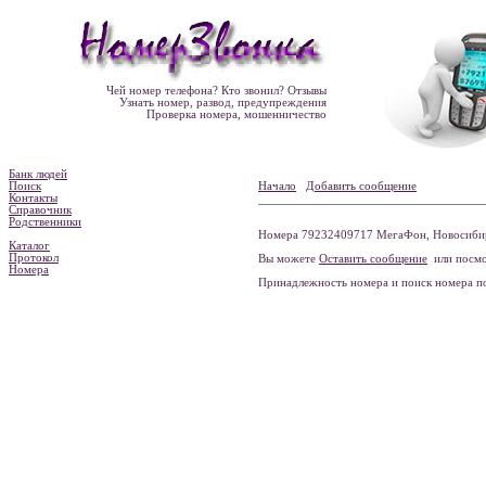
Чей номер телефона? Кто звонил? Отзывы
Узнать номер, развод, предупреждения
Проверка номера, мошенничество
Банк людей
Поиск
Начало
Добавить сообщение
Контакты
Справочник
Родственники
Номера 79232409717 МегаФон, Новосибирс
Каталог
Протокол
Вы можете
Оставить сообщение
или посмо
Номера
Принадлежность номера и поиск номера 