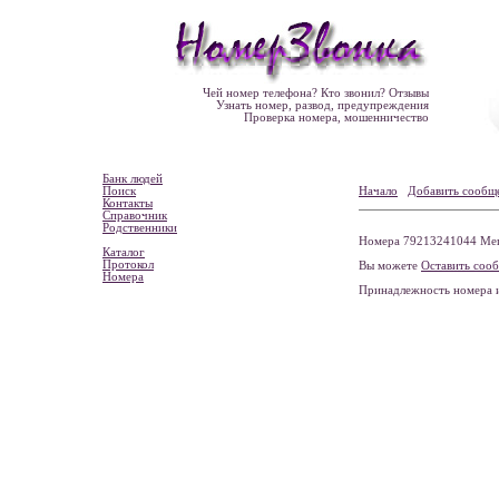
Чей номер телефона? Кто звонил? Отзывы
Узнать номер, развод, предупреждения
Проверка номера, мошенничество
Банк людей
Поиск
Начало
Добавить сообщ
Контакты
Справочник
Родственники
Номера 79213241044 Мега
Каталог
Протокол
Вы можете
Оставить соо
Номера
Принадлежность номера 