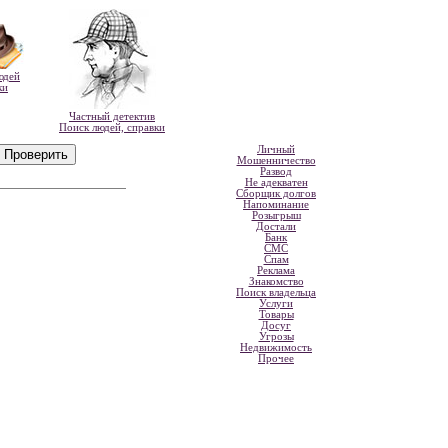
юдей
ки
Частный детектив
Поиск людей, справки
Личный
Мошенничество
Развод
Не адекватен
Сборщик долгов
Напоминание
Розыгрыш
Достали
Банк
СМС
Спам
Реклама
Знакомство
Поиск владельца
Услуги
Товары
Досуг
Угрозы
Недвижимость
Прочее