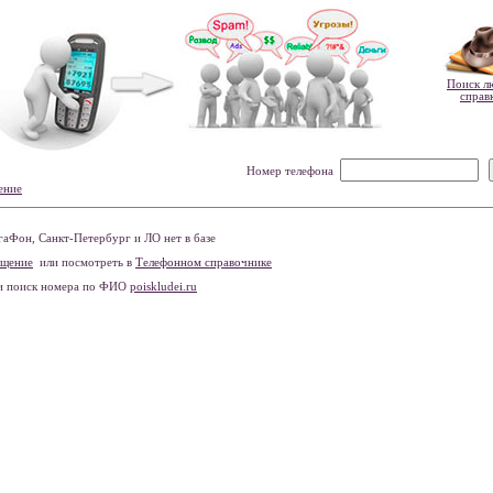
Поиск л
справ
Номер телефона
ение
Фон, Санкт-Петербург и ЛО нет в базе
бщение
или посмотреть в
Телефонном справочнике
и поиск номера по ФИО
poiskludei.ru