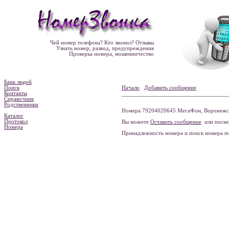
Чей номер телефона? Кто звонил? Отзывы
Узнать номер, развод, предупреждения
Проверка номера, мошенничество
Банк людей
Поиск
Начало
Добавить сообщение
Контакты
Справочник
Родственники
Номера 79204020645 МегаФон, Воронежска
Каталог
Протокол
Вы можете
Оставить сообщение
или посмо
Номера
Принадлежность номера и поиск номера 