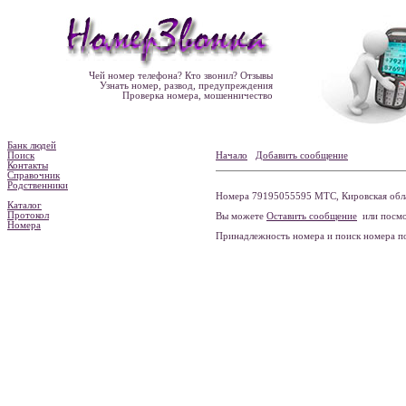
Чей номер телефона? Кто звонил? Отзывы
Узнать номер, развод, предупреждения
Проверка номера, мошенничество
Банк людей
Поиск
Начало
Добавить сообщение
Контакты
Справочник
Родственники
Номера 79195055595 МТС, Кировская облас
Каталог
Протокол
Вы можете
Оставить сообщение
или посмо
Номера
Принадлежность номера и поиск номера 