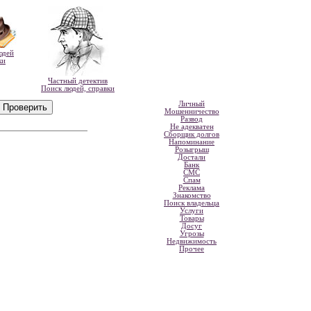
юдей
ки
Частный детектив
Поиск людей, справки
Личный
Мошенничество
Развод
Не адекватен
Сборщик долгов
Напоминание
Розыгрыш
Достали
Банк
СМС
Спам
Реклама
Знакомство
Поиск владельца
Услуги
Товары
Досуг
Угрозы
Недвижимость
Прочее