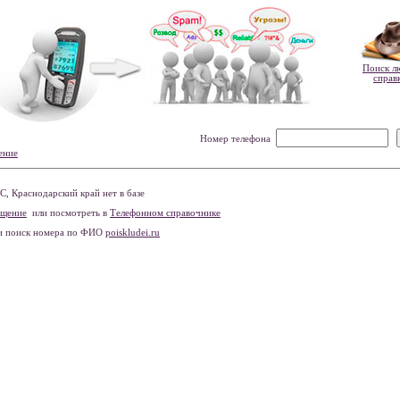
Поиск л
справ
Номер телефона
ение
 Краснодарский край нет в базе
бщение
или посмотреть в
Телефонном справочнике
и поиск номера по ФИО
poiskludei.ru