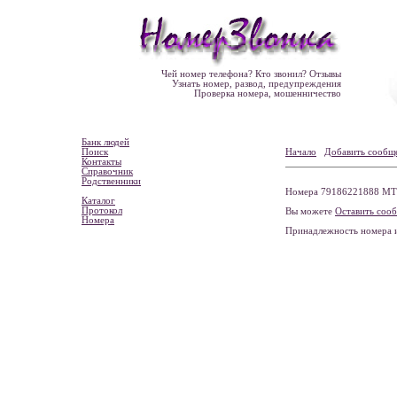
Чей номер телефона? Кто звонил? Отзывы
Узнать номер, развод, предупреждения
Проверка номера, мошенничество
Банк людей
Поиск
Начало
Добавить сообщ
Контакты
Справочник
Родственники
Номера 79186221888 МТС,
Каталог
Протокол
Вы можете
Оставить соо
Номера
Принадлежность номера 