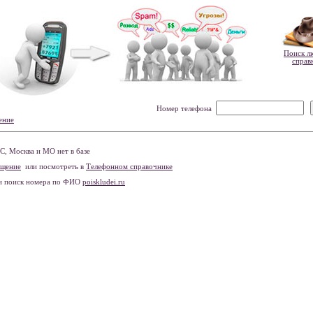
Поиск л
справ
Номер телефона
ение
, Москва и МО нет в базе
бщение
или посмотреть в
Телефонном справочнике
и поиск номера по ФИО
poiskludei.ru