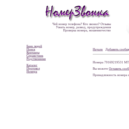
Чей номер телефона? Кто звонил? Отзывы
Узнать номер, развод, предупреждения
Проверка номера, мошенничество
Банк людей
Поиск
Начало
Добавить сообщ
Контакты
Справочник
Родственники
Номера 79169219531 МТС
Каталог
Протокол
Вы можете
Оставить соо
Номера
Принадлежность номера 