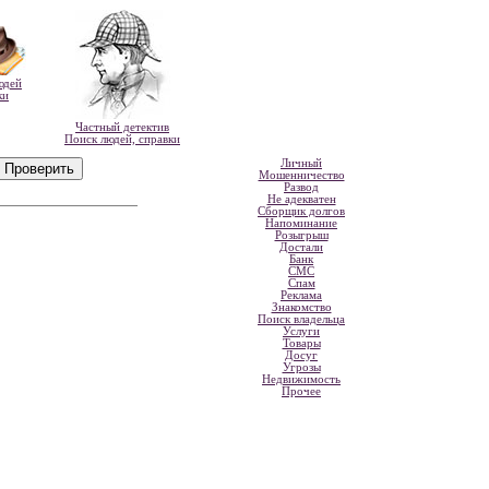
юдей
ки
Частный детектив
Поиск людей, справки
Личный
Мошенничество
Развод
Не адекватен
Сборщик долгов
Напоминание
Розыгрыш
Достали
Банк
СМС
Спам
Реклама
Знакомство
Поиск владельца
Услуги
Товары
Досуг
Угрозы
Недвижимость
Прочее