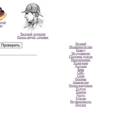
юдей
ки
Частный детектив
Поиск людей, справки
Личный
Мошенничество
Развод
Не адекватен
Сборщик долгов
Напоминание
Розыгрыш
Достали
Банк
СМС
Спам
Реклама
Знакомство
Поиск владельца
Услуги
Товары
Досуг
Угрозы
Недвижимость
Прочее