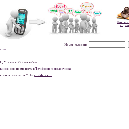
Поиск л
справ
Номер телефона
ение
, Москва и МО нет в базе
бщение
или посмотреть в
Телефонном справочнике
и поиск номера по ФИО
poiskludei.ru