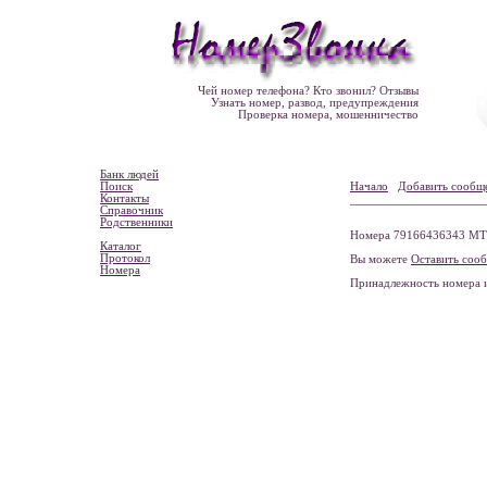
Чей номер телефона? Кто звонил? Отзывы
Узнать номер, развод, предупреждения
Проверка номера, мошенничество
Банк людей
Поиск
Начало
Добавить сообщ
Контакты
Справочник
Родственники
Номера 79166436343 МТС
Каталог
Протокол
Вы можете
Оставить соо
Номера
Принадлежность номера 