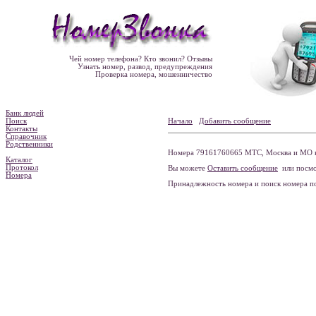
Чей номер телефона? Кто звонил? Отзывы
Узнать номер, развод, предупреждения
Проверка номера, мошенничество
Банк людей
Поиск
Начало
Добавить сообщение
Контакты
Справочник
Родственники
Номера 79161760665 МТС, Москва и МО н
Каталог
Протокол
Вы можете
Оставить сообщение
или посмо
Номера
Принадлежность номера и поиск номера 