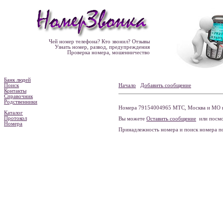
Чей номер телефона? Кто звонил? Отзывы
Узнать номер, развод, предупреждения
Проверка номера, мошенничество
Банк людей
Поиск
Начало
Добавить сообщение
Контакты
Справочник
Родственники
Номера 79154004965 МТС, Москва и МО н
Каталог
Протокол
Вы можете
Оставить сообщение
или посмо
Номера
Принадлежность номера и поиск номера 