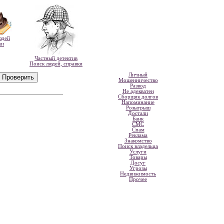
юдей
ки
Частный детектив
Поиск людей, справки
Личный
Мошенничество
Развод
Не адекватен
Сборщик долгов
Напоминание
Розыгрыш
Достали
Банк
СМС
Спам
Реклама
Знакомство
Поиск владельца
Услуги
Товары
Досуг
Угрозы
Недвижимость
Прочее