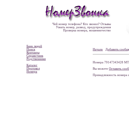
Чей номер телефона? Кто звонил? Отзывы
Узнать номер, развод, предупреждения
Проверка номера, мошенничество
Банк людей
Поиск
Начало
Добавить сообщ
Контакты
Справочник
Родственники
Номера 79147343428 МТС
Каталог
Протокол
Вы можете
Оставить соо
Номера
Принадлежность номера 