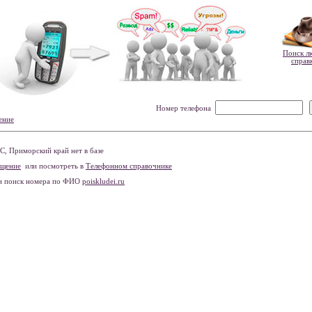
Поиск л
справ
Номер телефона
ение
, Приморский край нет в базе
бщение
или посмотреть в
Телефонном справочнике
и поиск номера по ФИО
poiskludei.ru