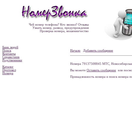
Чей номер телефона? Кто звонил? Отзывы
Узнать номер, развод, предупреждения
Проверка номера, мошенничество
Банк людей
Поиск
Начало
Добавить сообщение
Контакты
Справочник
Родственники
Номера 79137508845 МТС, Новосибирская 
Каталог
Протокол
Вы можете
Оставить сообщение
или посмо
Номера
Принадлежность номера и поиск номера 