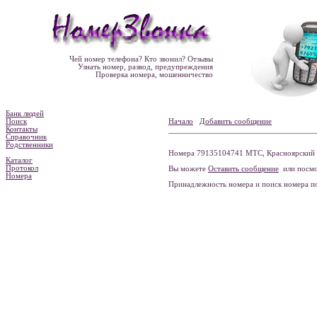
Чей номер телефона? Кто звонил? Отзывы
Узнать номер, развод, предупреждения
Проверка номера, мошенничество
Банк людей
Поиск
Начало
Добавить сообщение
Контакты
Справочник
Родственники
Номера 79135104741 МТС, Красноярский к
Каталог
Протокол
Вы можете
Оставить сообщение
или посмо
Номера
Принадлежность номера и поиск номера 