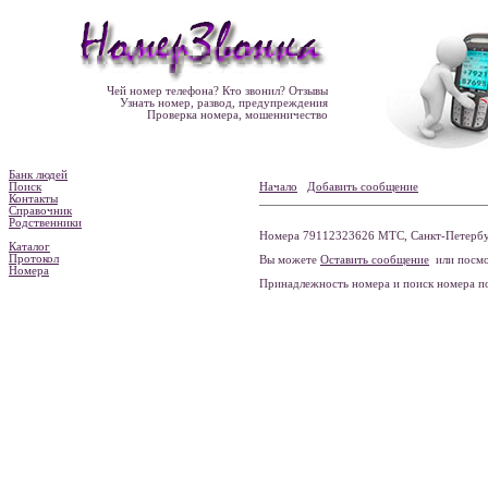
Чей номер телефона? Кто звонил? Отзывы
Узнать номер, развод, предупреждения
Проверка номера, мошенничество
Банк людей
Поиск
Начало
Добавить сообщение
Контакты
Справочник
Родственники
Номера 79112323626 МТС, Санкт-Петербур
Каталог
Протокол
Вы можете
Оставить сообщение
или посмо
Номера
Принадлежность номера и поиск номера 