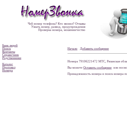
Чей номер телефона? Кто звонил? Отзывы
Узнать номер, развод, предупреждения
Проверка номера, мошенничество
Банк людей
Поиск
Начало
Добавить сообщение
Контакты
Справочник
Родственники
Номера 79106221472 МТС, Рязанская облас
Каталог
Протокол
Вы можете
Оставить сообщение
или посмо
Номера
Принадлежность номера и поиск номера 