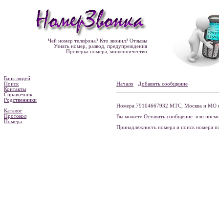
Чей номер телефона? Кто звонил? Отзывы
Узнать номер, развод, предупреждения
Проверка номера, мошенничество
Банк людей
Поиск
Начало
Добавить сообщение
Контакты
Справочник
Родственники
Номера 79104667932 МТС, Москва и МО н
Каталог
Протокол
Вы можете
Оставить сообщение
или посмо
Номера
Принадлежность номера и поиск номера 