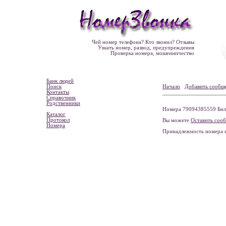
Чей номер телефона? Кто звонил? Отзывы
Узнать номер, развод, предупреждения
Проверка номера, мошенничество
Банк людей
Поиск
Начало
Добавить сообщ
Контакты
Справочник
Родственники
Номера 79094385559 Билай
Каталог
Протокол
Вы можете
Оставить соо
Номера
Принадлежность номера 