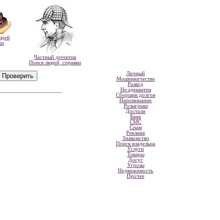
юдей
ки
Частный детектив
Поиск людей, справки
Личный
Мошенничество
Развод
Не адекватен
Сборщик долгов
Напоминание
Розыгрыш
Достали
Банк
СМС
Спам
Реклама
Знакомство
Поиск владельца
Услуги
Товары
Досуг
Угрозы
Недвижимость
Прочее