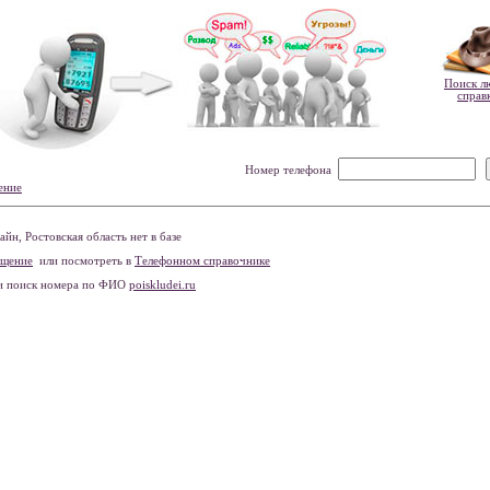
Поиск л
справ
Номер телефона
ение
н, Ростовская область нет в базе
бщение
или посмотреть в
Телефонном справочнике
и поиск номера по ФИО
poiskludei.ru