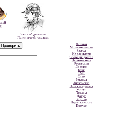
юдей
ки
Частный детектив
Поиск людей, справки
Личный
Мошенничество
Развод
Не адекватен
Сборщик долгов
Напоминание
Розыгрыш
Достали
Банк
СМС
Спам
Реклама
Знакомство
Поиск владельца
Услуги
Товары
Досуг
Угрозы
Недвижимость
Прочее