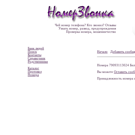
Чей номер телефона? Кто звонил? Отзывы
Узнать номер, развод, предупреждения
Проверка номера, мошенничество
Банк людей
Поиск
Начало
Добавить сообщ
Контакты
Справочник
Родственники
Номера 79093113024 Била
Каталог
Протокол
Вы можете
Оставить соо
Номера
Принадлежность номера 