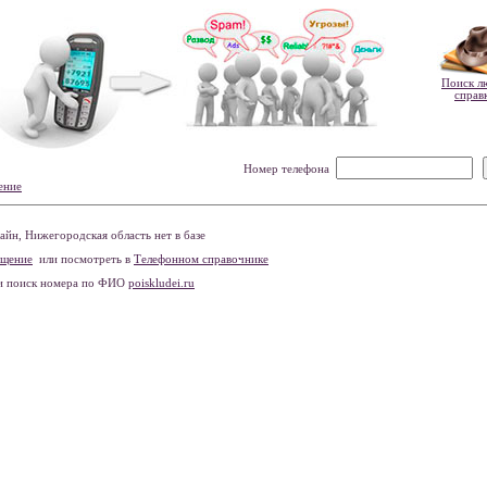
Поиск л
справ
Номер телефона
ение
йн, Нижегородская область нет в базе
бщение
или посмотреть в
Телефонном справочнике
и поиск номера по ФИО
poiskludei.ru