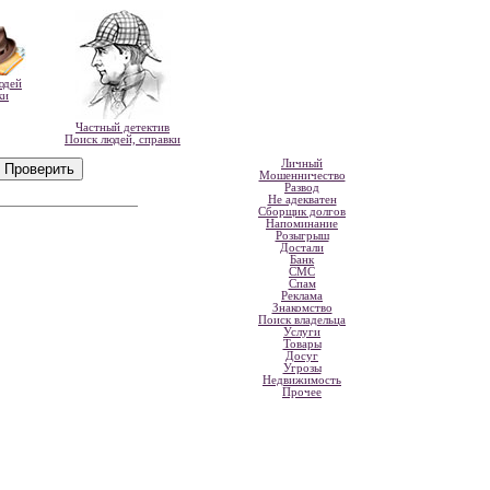
юдей
ки
Частный детектив
Поиск людей, справки
Личный
Мошенничество
Развод
Не адекватен
Сборщик долгов
Напоминание
Розыгрыш
Достали
Банк
СМС
Спам
Реклама
Знакомство
Поиск владельца
Услуги
Товары
Досуг
Угрозы
Недвижимость
Прочее