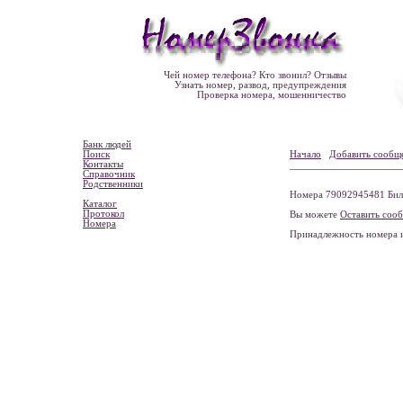
Чей номер телефона? Кто звонил? Отзывы
Узнать номер, развод, предупреждения
Проверка номера, мошенничество
Банк людей
Поиск
Начало
Добавить сообщ
Контакты
Справочник
Родственники
Номера 79092945481 Била
Каталог
Протокол
Вы можете
Оставить соо
Номера
Принадлежность номера 