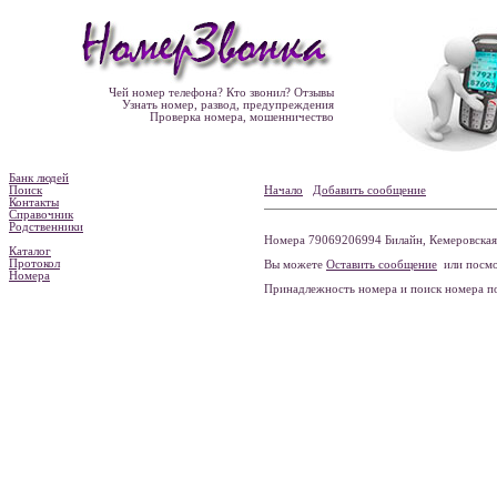
Чей номер телефона? Кто звонил? Отзывы
Узнать номер, развод, предупреждения
Проверка номера, мошенничество
Банк людей
Поиск
Начало
Добавить сообщение
Контакты
Справочник
Родственники
Номера 79069206994 Билайн, Кемеровская 
Каталог
Протокол
Вы можете
Оставить сообщение
или посмо
Номера
Принадлежность номера и поиск номера 