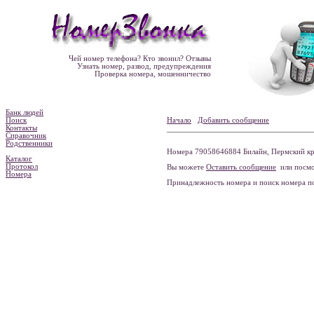
Чей номер телефона? Кто звонил? Отзывы
Узнать номер, развод, предупреждения
Проверка номера, мошенничество
Банк людей
Поиск
Начало
Добавить сообщение
Контакты
Справочник
Родственники
Номера 79058646884 Билайн, Пермский кра
Каталог
Протокол
Вы можете
Оставить сообщение
или посмо
Номера
Принадлежность номера и поиск номера 