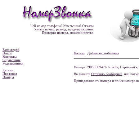
Чей номер телефона? Кто звонил? Отзывы
Узнать номер, развод, предупреждения
Проверка номера, мошенничество
Банк людей
Поиск
Начало
Добавить сообщение
Контакты
Справочник
Родственники
Номера 79058609476 Билайн, Пермский кра
Каталог
Протокол
Вы можете
Оставить сообщение
или посмо
Номера
Принадлежность номера и поиск номера 