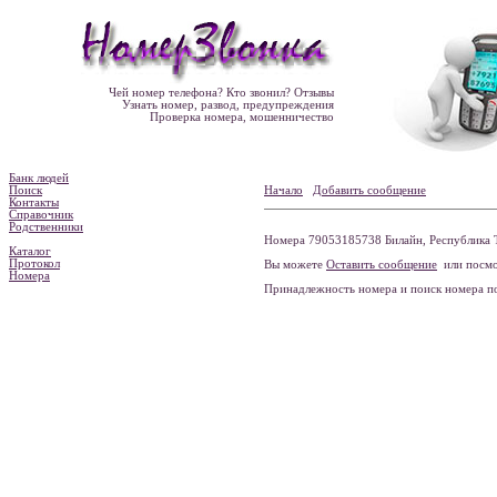
Чей номер телефона? Кто звонил? Отзывы
Узнать номер, развод, предупреждения
Проверка номера, мошенничество
Банк людей
Поиск
Начало
Добавить сообщение
Контакты
Справочник
Родственники
Номера 79053185738 Билайн, Республика Т
Каталог
Протокол
Вы можете
Оставить сообщение
или посмо
Номера
Принадлежность номера и поиск номера 