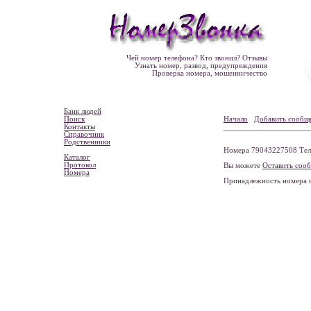
Чей номер телефона? Кто звонил? Отзывы
Узнать номер, развод, предупреждения
Проверка номера, мошенничество
Банк людей
Поиск
Начало
Добавить сообщ
Контакты
Справочник
Родственники
Номера 79043227508 Теле
Каталог
Протокол
Вы можете
Оставить соо
Номера
Принадлежность номера 