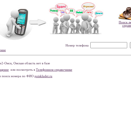
Поиск л
справ
Номер телефона
ение
2-Омск, Омская область нет в базе
бщение
или посмотреть в
Телефонном справочнике
и поиск номера по ФИО
poiskludei.ru