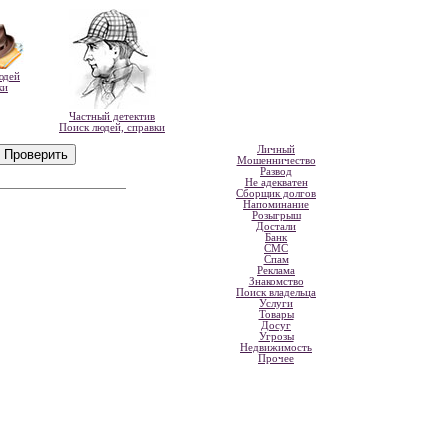
юдей
ки
Частный детектив
Поиск людей, справки
Личный
Мошенничество
Развод
Не адекватен
Сборщик долгов
Напоминание
Розыгрыш
Достали
Банк
СМС
Спам
Реклама
Знакомство
Поиск владельца
Услуги
Товары
Досуг
Угрозы
Недвижимость
Прочее