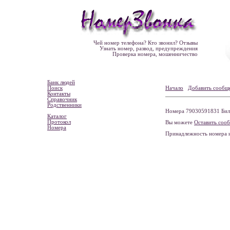
Чей номер телефона? Кто звонил? Отзывы
Узнать номер, развод, предупреждения
Проверка номера, мошенничество
Банк людей
Поиск
Начало
Добавить сообщ
Контакты
Справочник
Родственники
Номера 79030591831 Била
Каталог
Протокол
Вы можете
Оставить соо
Номера
Принадлежность номера 