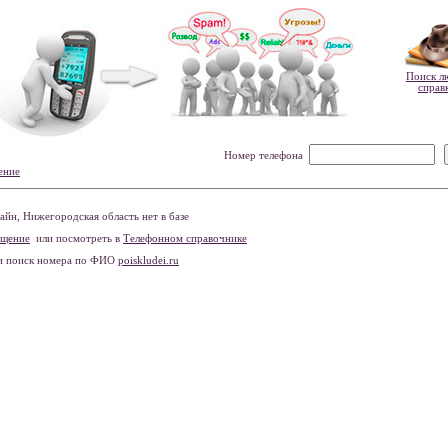
Поиск л
справ
Номер телефона
ение
йн, Нижегородская область нет в базе
бщение
или посмотреть в
Телефонном справочнике
и поиск номера по ФИО
poiskludei.ru