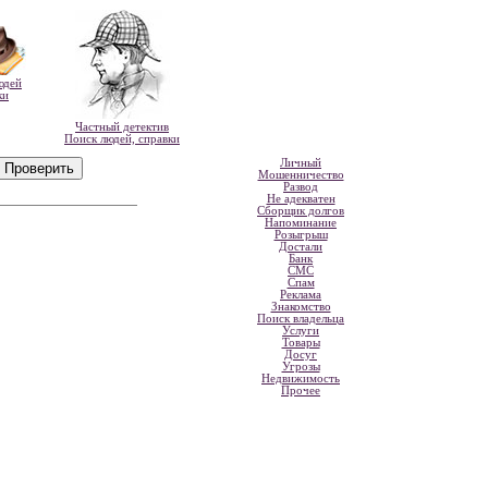
юдей
ки
Частный детектив
Поиск людей, справки
Личный
Мошенничество
Развод
Не адекватен
Сборщик долгов
Напоминание
Розыгрыш
Достали
Банк
СМС
Спам
Реклама
Знакомство
Поиск владельца
Услуги
Товары
Досуг
Угрозы
Недвижимость
Прочее