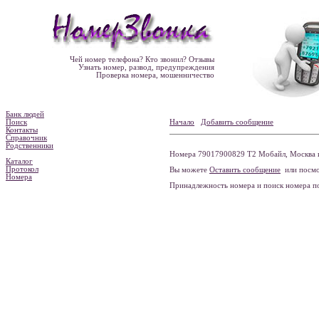
Чей номер телефона? Кто звонил? Отзывы
Узнать номер, развод, предупреждения
Проверка номера, мошенничество
Банк людей
Поиск
Начало
Добавить сообщение
Контакты
Справочник
Родственники
Номера 79017900829 Т2 Мобайл, Москва и
Каталог
Протокол
Вы можете
Оставить сообщение
или посмо
Номера
Принадлежность номера и поиск номера 