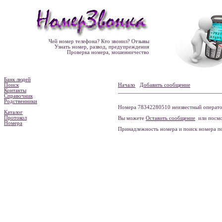
Чей номер телефона? Кто звонил? Отзывы
Узнать номер, развод, предупреждения
Проверка номера, мошенничество
Банк людей
Поиск
Начало
Добавить сообщение
Контакты
Справочник
Родственники
Номера 78342280510 неизвестный оператор
Каталог
Протокол
Вы можете
Оставить сообщение
или посмо
Номера
Принадлежность номера и поиск номера 